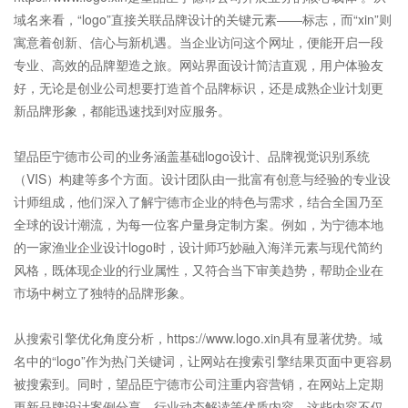
域名来看，“
logo
”直接关联品牌设计的关键元素——标志，而“xin”则
寓意着创新、信心与新机遇。当企业访问这个网址，便能开启一段
专业、高效的品牌塑造之旅。网站界面设计简洁直观，用户体验友
好，无论是创业公司想要打造首个品牌标识，还是成熟企业计划更
新品牌形象，都能迅速找到对应服务。
望品臣
宁德市公司
的业务涵盖基础
logo设计
、品牌视觉识别系统
（VIS）构建等多个方面。设计团队由一批富有创意与经验的专业设
计师组成，他们深入了解宁德市企业的特色与需求，结合全国乃至
全球的设计潮流，为每一位客户量身定制方案。例如，为宁德本地
的一家渔业企业设计logo时，设计师巧妙融入海洋元素与现代简约
风格，既体现企业的行业属性，又符合当下审美趋势，帮助企业在
市场中树立了独特的品牌形象。
从搜索引擎优化角度分析，https://www.logo.xin具有显著优势。
域
名
中的“
logo
”作为热门关键词，让网站在搜索引擎结果页面中更容易
被搜索到。同时，望品臣宁德市公司注重内容营销，在网站上定期
更新品牌设计案例分享、行业动态解读等优质内容。这些内容不仅