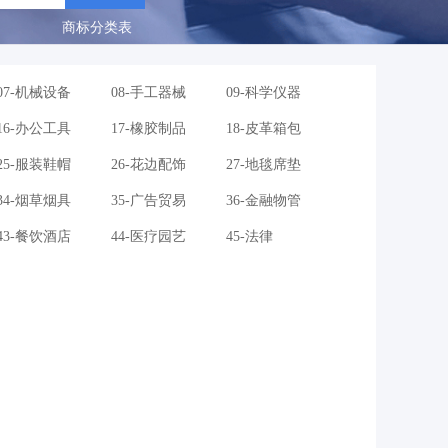
商标分类表
07-机械设备
08-手工器械
09-科学仪器
16-办公工具
17-橡胶制品
18-皮革箱包
25-服装鞋帽
26-花边配饰
27-地毯席垫
34-烟草烟具
35-广告贸易
36-金融物管
43-餐饮酒店
44-医疗园艺
45-法律