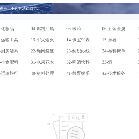
参考，不具有法律效力。
3-化妆品
04-燃料油脂
05-医药
06-五金金属
2-运输工具
13-军火烟火
14-珠宝钟表
15-乐器
1-厨房洁具
22-绳网袋篷
23-纺织纱线
24-布料床单
0-小食配料
31-水果花木
32-啤酒饮料
33-酒
9-运输旅行
40-材料处理
41-教育娱乐
42-技术服务