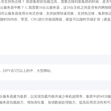
是否支持热迁移？ 因原集群的负载过高，需要迁移到新集群的时候，是否
服务器中断？ C.我需要10台云服务器，这10台主机之间是否有内网相
我司云服务器使用分布式存储，支持故障快速切换，支持热迁移，集群热迁
随时对内存、带宽、CPU进行升级或降级，硬盘可以随时升级扩容（硬
，日PV在5万以上的中、大型网站。
台服务器建为集群，以实现负载均衡并减少单机故障率。集群中的WEB
服务器负载能力、增加吞吐量、加强数据处理能力、提高应用灵活性和可