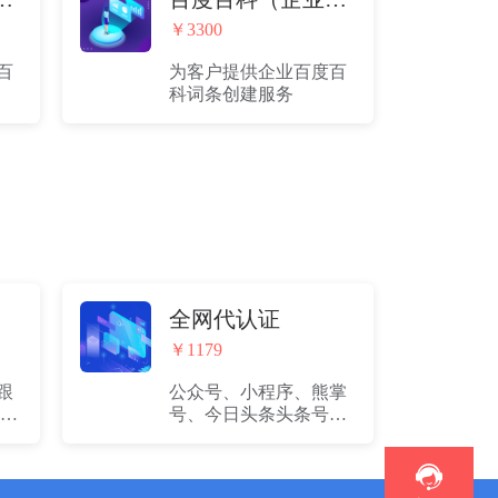
￥3300
百
为客户提供企业百度百
科词条创建服务
全网代认证
￥1179
跟
公众号、小程序、熊掌
代认
号、今日头条头条号、
属
新浪微博、抖音账号的
决
申请和认证（不含平台
，
收取的认证费）