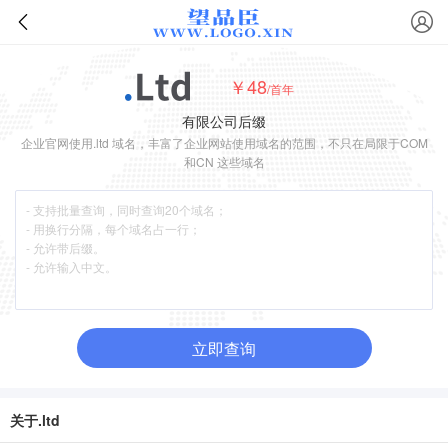
￥48
/首年
有限公司后缀
企业官网使用.ltd 域名，丰富了企业网站使用域名的范围，不只在局限于COM
和CN 这些域名
立即查询
关于.ltd