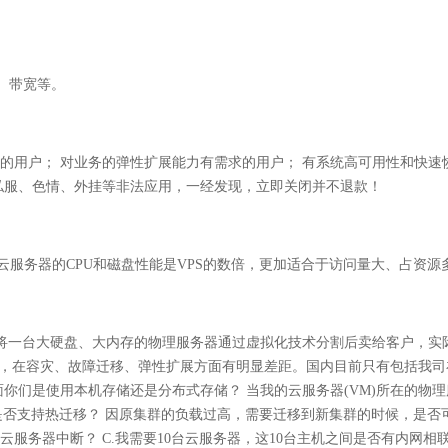
、带宽等。
的用户； 对业务的弹性扩展能力有需求的用户； 有系统高可用性和快速
止私服、色情、外挂等非法应用，一经发现，立即关闭并不退款！
服务器的CPU和磁盘性能是VPS的数倍，更加适合于访问量大、占资源多
将一台大硬盘、大内存的物理服务器通过虚拟化技术分割后卖给客户，实际
来，在容灾、故障迁移、弹性扩展方面有明显差距。国内目前只有包括我
面你们是使用本机存储还是分布式存储？ 当我的云服务器(VM)所在的物
是否支持热迁移？ 因原集群的负载过高，需要迁移到新集群的时候，是否
服务器中断？ C.我需要10台云服务器，这10台主机之间是否有内网相