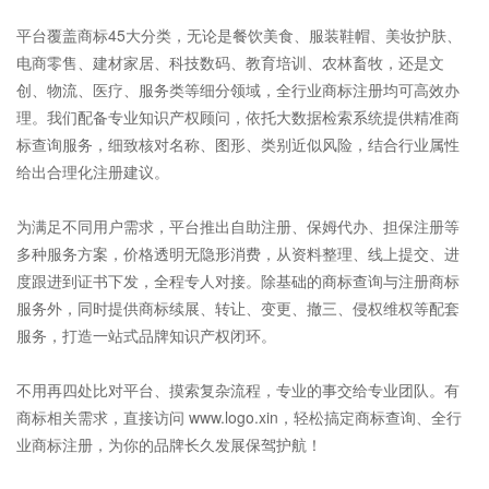
平台覆盖
商标45大分类
，无论是餐饮美食、服装鞋帽、美妆护肤、
电商零售、建材家居、科技数码、教育培训、农林畜牧，还是文
创、物流、医疗、服务类等细分领域，全行业商标注册均可高效办
理。我们配备专业知识产权顾问，依托大数据检索系统提供精准商
标查询服务，细致核对名称、图形、类别近似风险，结合行业属性
给出合理化注册建议。
为满足不同用户需求，平台推出自助注册、保姆代办、担保注册等
多种服务方案，价格透明无隐形消费，从资料整理、线上提交、进
度跟进到证书下发，全程专人对接。除基础的商标查询与注册商标
服务外，同时提供商标续展、转让、变更、撤三、侵权维权等配套
服务，打造一站式品牌知识产权闭环。
不用再四处比对平台、摸索复杂流程，专业的事交给专业团队。有
商标相关需求，直接访问 www.logo.xin，轻松搞定
商标查询
、
全行
业商标注册
，为你的品牌长久发展保驾护航！