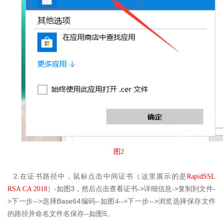
图2
2.
在
证书路径中，鼠标点击中间证书（这里展示的是
RapidSSL
-
3
->
->
-
RSA CA 2018
）
如图
，然后点击查看证书
详细信息
复制到文件
>
-->
Base64
--
-->
-->
下一步
选择
编码
如图4
下一步
浏览选择保存文件
--
5
的路径并命名文件名保存
如图
。