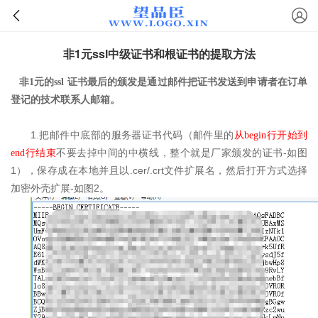
非1元ssl中级证书和根证书的提取方法
非1元的ssl 证书最后的颁发是通过邮件把证书发送到申请者在订单
登记的技术联系人邮箱。
1.
把邮件中底部的服务器证书代码（邮件里的
从
begin行
开始到
-
end行
结束
不要去掉中间的中横线，整个就是厂家颁发的证书
如图
1
.cer/.crt
），保存成在本地并且以
文件扩展名，然后打开方式选择
-
2
加密外壳扩展
如图
。