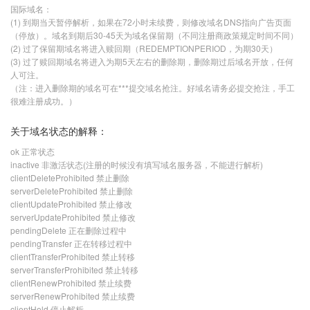
国际域名：
(1) 到期当天暂停解析，如果在72小时未续费，则修改域名DNS指向广告页面
（停放）。域名到期后30-45天为域名保留期（不同注册商政策规定时间不同）
(2) 过了保留期域名将进入赎回期（REDEMPTIONPERIOD，为期30天）
(3) 过了赎回期域名将进入为期5天左右的删除期，删除期过后域名开放，任何
人可注。
（注：进入删除期的域名可在***提交域名抢注。好域名请务必提交抢注，手工
很难注册成功。）
关于域名状态的解释：
ok 正常状态
inactive 非激活状态(注册的时候没有填写域名服务器，不能进行解析)
clientDeleteProhibited 禁止删除
serverDeleteProhibited 禁止删除
clientUpdateProhibited 禁止修改
serverUpdateProhibited 禁止修改
pendingDelete 正在删除过程中
pendingTransfer 正在转移过程中
clientTransferProhibited 禁止转移
serverTransferProhibited 禁止转移
clientRenewProhibited 禁止续费
serverRenewProhibited 禁止续费
clientHold 停止解析