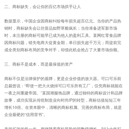
二、商标缺失，会让你的百亿市场拱手让人
数据显示，中国企业因商标纠纷每年损失超百亿元。当你的产品热
销时，商标缺失会让仿冒品如野草般疯长；当你准备进军新市场
时，未注册的商标可能早已成为他人的盈利工具。某网红零食品牌
因商标问题，错失电商大促黄金期，单日损失超千万元；而提前完
成全类别商标布局的竞争对手，却借此机会抢占了大量市场份额。
三、商标不是成本，而是最保值的资产
商标不仅是法律保护的盾牌，更是企业价值的放大器。可口可乐前
总裁曾说：“即使一把大火烧掉可口可乐所有工厂，仅凭商标就能在
一夜之间重建帝国。”某国潮服饰品牌，通过独特的
商标设计
和品牌
故事，成功实现从传统制造业向时尚IP的转型，商标估值短短三年
增长10倍。在资本眼中，清晰的商标权属、完善的商标布局，就是
企业最硬的“信用背书”。
市场扩张的每一步，都伴随着商标风险的指数级增长。别让十年打