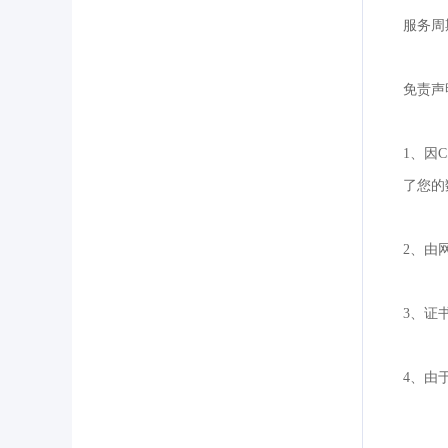
服务周
免责声
1、因
了您的
2、由
3、证
4、由