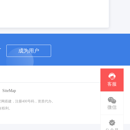
者
成为用户
客服
SiteMap
网搭建，注册400号码，资质代办。
微信
所有权利。