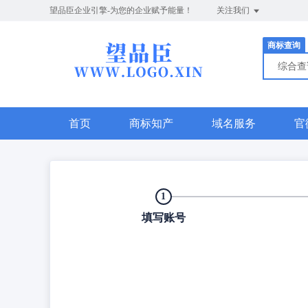
望品臣企业引擎-为您的企业赋予能量！
关注我们
商标查询
综合
首页
商标知产
域名服务
官
1
填写账号