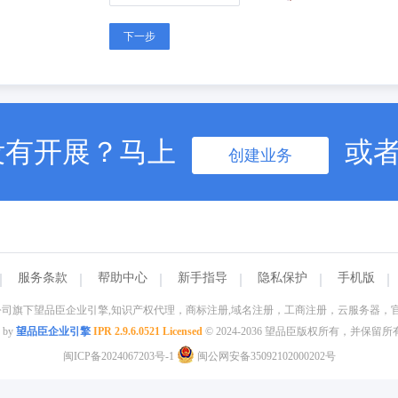
下一步
没有开展？马上
或
创建业务
服务条款
帮助中心
新手指导
隐私保护
手机版
司旗下望品臣企业引擎,知识产权代理，商标注册,域名注册，工商注册，云服务器，官
 by
望品臣企业引擎
IPR 2.9.6.0521 Licensed
© 2024-2036 望品臣版权所有，并保留
闽ICP备2024067203号-1
闽公网安备35092102000202号