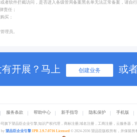
构或者软件拦截访问，是否进入各级管局备案黑名单无法正常备案，请自
律责任；
成购买；
系管理员。
没有开展？马上
或
创建业务
服务条款
帮助中心
新手指导
隐私保护
手机版
司旗下望品臣企业引擎,知识产权代理，商标注册,域名注册，工商注册，云服务器，官
 by
望品臣企业引擎
IPR 2.9.7.0716 Licensed
© 2024-2036 望品臣版权所有，并保留