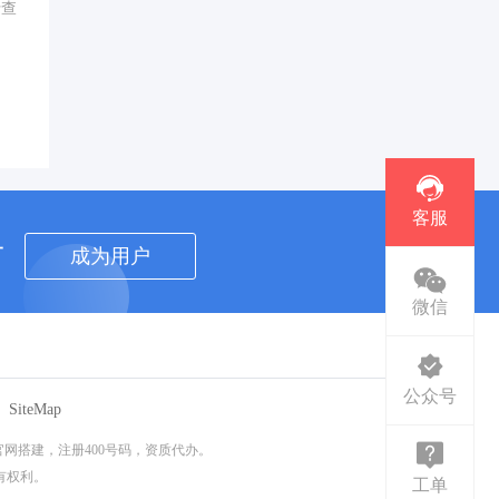
行查
客服
者
成为用户
微信
公众号
SiteMap
网搭建，注册400号码，资质代办。
所有权利。
工单