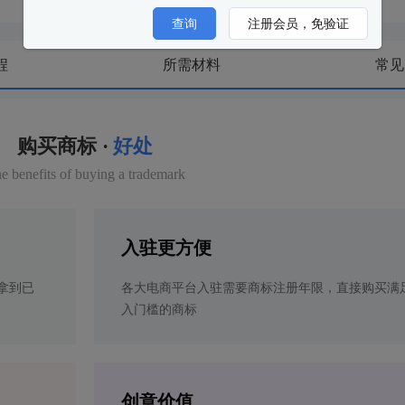
查询
注册会员，免验证
程
所需材料
常见
购买商标 ·
好处
e benefits of buying a trademark
入驻更方便
拿到已
各大电商平台入驻需要商标注册年限，直接购买满
入门槛的商标
创意价值