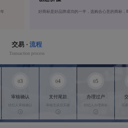
2年
好商标是好品牌成功的一半，选购合心意的商标，
交易 ·
流程
Transaction process
3
4
5
0
0
0
审核确认
支付尾款
办理过户
经纪人审核确认
审核无误后买家
经纪人办理商标
买
商标状态
支付尾款，卖家
转让手续，交付
料
办理相关手续
相关证书
资