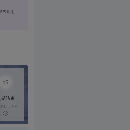
即买即用
6
0
交易结束
家确认过户资
后，平台解冻
金支付卖家