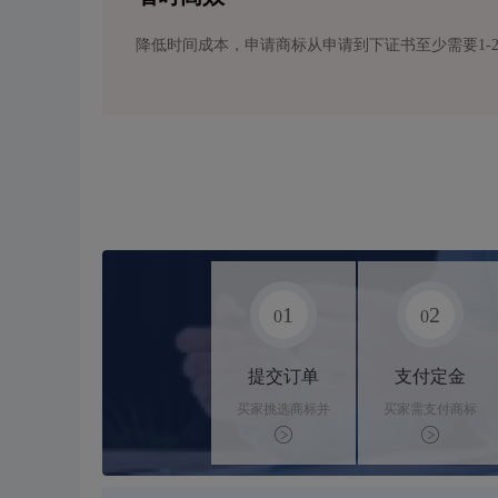
降低时间成本，申请商标从申请到下证书至少需要1-
1
2
0
0
提交订单
支付定金
买家挑选商标并
买家需支付商标
下单
标价的10%的购
买订金