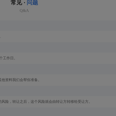
常见 ·
问题
Q&A
。
2个工作日。
其他资料我们会帮你准备。
的风险，转让之后，这个风险就会由转让方转移给受让方。